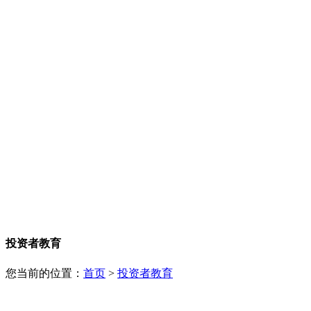
投资者教育
您当前的位置：
首页
>
投资者教育